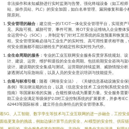
非法操作和未知威胁进行实时监测与告警。强化终端设备（如工程师
站、操作员站、PLC）的安全加固，如白名单管理、漏洞修复和最小
限原则。
安全管理的融合
：建立统一的IT/OT一体化安全管理平台，实现资产
见、风险可视、威胁可管、事件可溯。将OT安全运维纳入企业整体
全运营中心（SOC），并制定专门针对工控系统的应急预案和恢复流
程。安全管理策略必须与工业生产的实时性、高可用性要求相平衡，
何安全措施都不能以牺牲生产的稳定性和实时性为代价。
全生命周期的服务
：专业的工业互联网安全服务应贯穿系统规划、设
计、建设、运营、维护和退役的全生命周期。包括前期安全咨询与架
设计、建设期的安全集成与测试、运营期的持续监测、威胁情报分析
渗透测试与应急响应，以及人员的安全意识培训与技能提升。
合规与标准引领
：随着《网络安全法》、《关键信息基础设施安全保
条例》等法律法规的出台，以及《信息安全技术 工业控制系统安全
指南》等国家标准的实施，合规性驱动成为重要力量。安全服务需要
助工业企业满足等级保护2.0对工业控制系统的扩展要求，并参考IEC
62443等国际标准，建立符合自身特点的安全管理体系。
着5G、人工智能、数字孪生等技术与工业互联网的进一步融合，工控安
面临更复杂的挑战，例如边缘计算节点的安全、AI模型的安全性、供应
等。相应的，安全服务也将向智能化、主动化、服务化方向演进，利用A