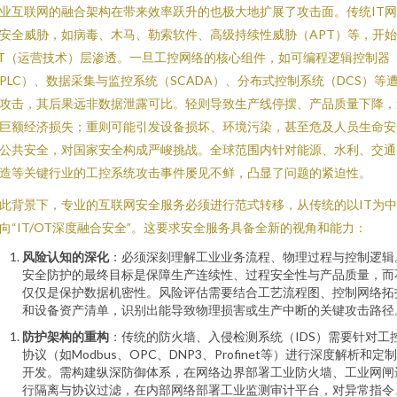
业互联网的融合架构在带来效率跃升的也极大地扩展了攻击面。传统IT
安全威胁，如病毒、木马、勒索软件、高级持续性威胁（APT）等，开
T（运营技术）层渗透。一旦工控网络的核心组件，如可编程逻辑控制器
PLC）、数据采集与监控系统（SCADA）、分布式控制系统（DCS）等
攻击，其后果远非数据泄露可比。轻则导致生产线停摆、产品质量下降，
巨额经济损失；重则可能引发设备损坏、环境污染，甚至危及人员生命安
公共安全，对国家安全构成严峻挑战。全球范围内针对能源、水利、交通
造等关键行业的工控系统攻击事件屡见不鲜，凸显了问题的紧迫性。
此背景下，专业的互联网安全服务必须进行范式转移，从传统的以IT为
向“IT/OT深度融合安全”。这要求安全服务具备全新的视角和能力：
风险认知的深化
：必须深刻理解工业业务流程、物理过程与控制逻辑
安全防护的最终目标是保障生产连续性、过程安全性与产品质量，而
仅仅是保护数据机密性。风险评估需要结合工艺流程图、控制网络拓
和设备资产清单，识别出能导致物理损害或生产中断的关键攻击路径
防护架构的重构
：传统的防火墙、入侵检测系统（IDS）需要针对工
协议（如Modbus、OPC、DNP3、Profinet等）进行深度解析和定
开发。需构建纵深防御体系，在网络边界部署工业防火墙、工业网闸
行隔离与协议过滤，在内部网络部署工业监测审计平台，对异常指令