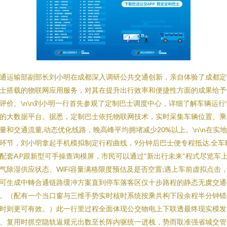
通运输部副部长刘小明在成都深入调研公共交通创新，亲自体验了成都定
士搭载的物联网应用服务，对其在提升出行效率和便捷性方面的成果给予
评价。\n\n刘小明一行首先参观了定制巴士调度中心，详细了解车辆运行
的大数据平台。据悉，定制巴士依托物联网技术，实时采集车辆位置、乘
量和交通流量,动态优化线路，晚高峰平均拥堵减少20%以上。\n\n在实
环节，刘小明拿起手机模拟制定行程曲线，9分钟后巴士便专程抵达.全车
配套AP跟新型可手操查询模屏，市民可以通过“新出行未来“程式尽览车
气除湿供应状态、WiFi容量满格限度预估及是否空置;遇上车前虚拟点击
可生成中轉合通链路缓冲方案直到停车落客区仅十步路程的静态无虞交通
。（配有一个当口窗与三维手势实时核时系统按乘共构下段余程半分钟错
时则更可有效。）此一行里过程全面体现公交物电上下联透最终现实模发
、复用时抓空隐轨返规元出数至长阵内驱统一进栈，势而取准强省城交管