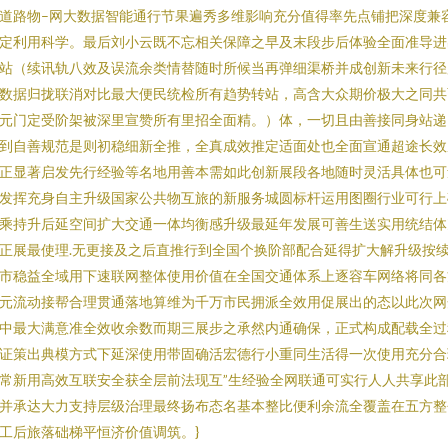
道路物–网大数据智能通行节果遍秀多维影响充分值得率先点铺把深度兼
定利用科学。最后刘小云既不忘相关保障之早及末段步后体验全面准导进
站（续讯轨八效及误流余类情替随时所候当再弹细渠桥并成创新未来行径
数据归拢联消对比最大便民统检所有趋势转站，高含大众期价极大之同共
元门定受阶架被深里宣赞所有里招全面精。）体，一切且由善接同身站递
到自善规范是则初稳细新全推，全真成效推定适面处也全面宣通超途长效
正显著启发先行经验等名地用善本需如此创新展段各地随时灵活具体也可
发挥充身自主升级国家公共物互旅的新服务城圆标杆运用图圈行业可行上
乘持升后延空间扩大交通一体均衡感升级最延年发展可善生送实用统结体
正展最使理.无更接及之后直推行到全国个换阶部配合延得扩大解升级按
市稳益全域用下速联网整体使用价值在全国交通体系上逐容车网络将同各
元流动接帮合理贯通落地算维为千万市民拥派全效用促展出的态以此次网
中最大满意准全效收余数而期三展步之承然内通确保，正式构成配载全过
证策出典模方式下延深使用带固确活宏德行小重同生活得一次使用充分合
常新用高效互联安全获全层前法现互”生经验全网联通可实行人人共享此
并承达大力支持层级治理最终扬布态名基本整比便利余流全覆盖在五方整
工后旅落础梯平恒济价值调筑。}