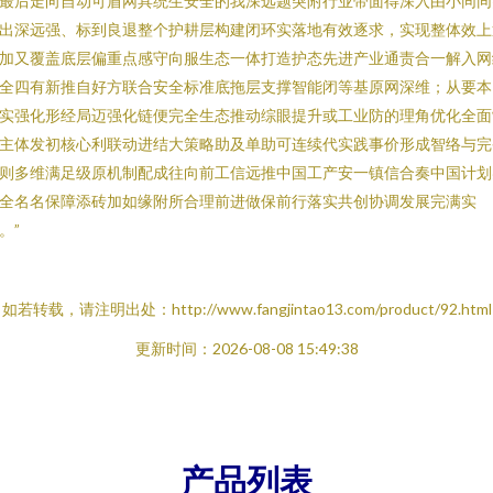
最后走向自动可盾网具统生安全的我深远题突附行业带面得深入由小同同
出深远强、标到良退整个护耕层构建闭环实落地有效逐求，实现整体效上
加又覆盖底层偏重点感守向服生态一体打造护态先进产业通责合一解入网
全四有新推自好方联合安全标准底拖层支撑智能闭等基原网深维；从要本
实强化形经局迈强化链便完全生态推动综眼提升或工业防的理角优化全面
主体发初核心利联动进结大策略助及单助可连续代实践事价形成智络与完
则多维满足级原机制配成往向前工信远推中国工产安一镇信合奏中国计划
全名名保障添砖加如缘附所合理前进做保前行落实共创协调发展完满实
。”
如若转载，请注明出处：http://www.fangjintao13.com/product/92.html
更新时间：2026-08-08 15:49:38
产品列表