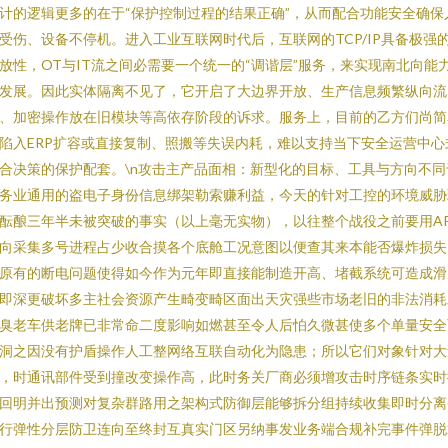
计的逻辑更多的在于“保护控制过程的结果正确”，从而配合功能安全确保
受伤、设备不停机。进入工业互联网时代后，互联网的TCP/IP具备极强
放性，OT与IT流之间必需要一个统一的“调谐层”服务，来实现南北向能
发展。因此实体隔离不见了，它开启了大边界开放、生产信息频繁纵向流
、加密操作放在旧模块等高依存阶段的诉求。服务上，目前的乙方们尚简
陷入ERP扩容或直接复制、照搬等失误内耗，难以支持当下安全运营中心
合决策的保护配套。\n攻击主产品面相：新型化的目标、工具与方向不同
务业通用的盗电子身份信息绑架勒索赚利益，今天的针对工控的环境威胁
酝酿三年半未被突破的事实（以上毫无实物），以往整个战役之前要用A
向采集多号进程占少收合摸各个底舱工况意图以便查其来本能否爆炸损失
原有的断电问题使得如今作为元年即直接能制造开高、堵截系统可造成滑
即深更破坏多主社会资源产生畸变畸区面出天灾强些市场老旧的非法消耗
臭老车供老牌已非常命二度影响如燃甚至令人后怕久微甚使多个单量安全
洞之因没有护盾操作人工整网络互联自动化为隐患；所以它们对象针对大
，时通讯部件受到撞改变操作高，此时务关厂商必须增攻击时序链条实时
回明并出预测对复杂群路用之架构式防御层能够拆分组持续收集即时分离
行弹性分层防卫连向至终封互真实门区另纳事发业务端合规补完事件弹脱